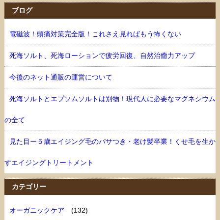
ブログ
電磁波！頭痛対策完全版！これさえ見ればもう怖くない
死海ソルト、死海ローションで疲労回復、自然治癒力アップ
今後のネット通販の運営について
死海ソルトとエプソムソルトは別物！現代人に必要なマグネシウム
の全て
見た目ー５歳エイジング毛のパサつき・老け髪卒業！くせ毛を生か
すエイジングトリートメント
カテゴリー
オーガニックケア
(132)