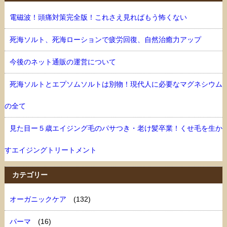
電磁波！頭痛対策完全版！これさえ見ればもう怖くない
死海ソルト、死海ローションで疲労回復、自然治癒力アップ
今後のネット通販の運営について
死海ソルトとエプソムソルトは別物！現代人に必要なマグネシウム
の全て
見た目ー５歳エイジング毛のパサつき・老け髪卒業！くせ毛を生か
すエイジングトリートメント
カテゴリー
オーガニックケア
(132)
パーマ
(16)