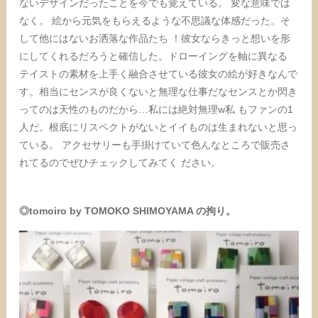
ないデザインだったことを今でも覚えている。 変な意味では
なく。 絵から元気をもらえるような不思議な体感だった。そ
して他にはないお洒落な作品たち ！彼女ならきっと想いを形
にしてくれるだろうと確信した。ドローイングを軸に異なる
テイストの素材を上手く融合させている彼女の絵が好きなんで
す。相当にセンスが良くないと無理な仕事だなセンスとか閃き
ってのは天性のものだから…私には絶対無理w私 もファンの1
人だ。根底にリスペクトがないとイイものは生まれないと思っ
ている。 アクセサリーも手掛けていて色んなところで販売さ
れてるのでぜひチェックしてみてく ださい。
◎tomoiro by TOMOKO SHIMOYAMA の拘り。