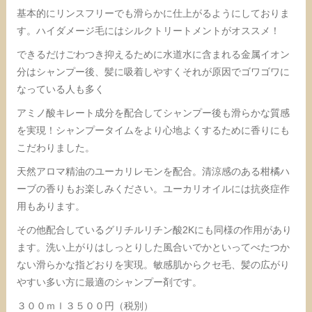
基本的にリンスフリーでも滑らかに仕上がるようにしておりま
す。ハイダメージ毛にはシルクトリートメントがオススメ！
できるだけごわつき抑えるために水道水に含まれる金属イオン
分はシャンプー後、髪に吸着しやすくそれが原因でゴワゴワに
なっている人も多く
アミノ酸キレート成分を配合してシャンプー後も滑らかな質感
を実現！シャンプータイムをより心地よくするために香りにも
こだわりました。
天然アロマ精油のユーカリレモンを配合。清涼感のある柑橘ハ
ーブの香りもお楽しみください。ユーカリオイルには抗炎症作
用もあります。
その他配合しているグリチルリチン酸2Kにも同様の作用があり
ます。洗い上がりはしっとりした風合いでかといってべたつか
ない滑らかな指どおりを実現。敏感肌からクセ毛、髪の広がり
やすい多い方に最適のシャンプー剤です。
３００ｍｌ３５００円（税別）