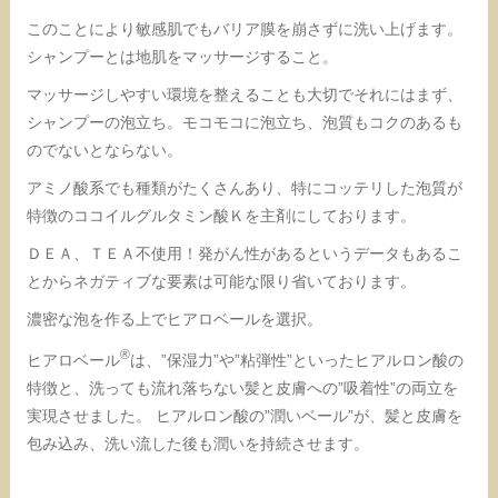
このことにより敏感肌でもバリア膜を崩さずに洗い上げます。
シャンプーとは地肌をマッサージすること。
マッサージしやすい環境を整えることも大切でそれにはまず、
シャンプーの泡立ち。モコモコに泡立ち、泡質もコクのあるも
のでないとならない。
アミノ酸系でも種類がたくさんあり、特にコッテリした泡質が
特徴のココイルグルタミン酸Ｋを主剤にしております。
ＤＥＡ、ＴＥＡ不使用！発がん性があるというデータもあるこ
とからネガティブな要素は可能な限り省いております。
濃密な泡を作る上でヒアロベールを選択。
®
ヒアロベール
は、”保湿力”や”粘弾性”といったヒアルロン酸の
特徴と、洗っても流れ落ちない髪と皮膚への”吸着性”の両立を
実現させました。
ヒアルロン酸の”潤いベール”が、髪と皮膚を
包み込み、洗い流した後も潤いを持続させます。