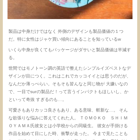
製品は中身だけではなく 外側のデザインも製品価値の１つ
だ。特に女性はジャケ買い傾向にあることを知っているw
いくら中身が良くてもパッケージがダサいと製品価値は半減す
る。
世間ではモノトーン調の英語で整えたシンプルイズベストなデ
ザインが目につく。これはこれでカッコイイとは思うのだが、
なんだか薄っぺらい。そもそも皆んなと同じ物が 大嫌いなの
で、一目でsurの製品だ！って言うインパクトもほしいし、か
といって奇抜 すぎるのも…。
可愛さもありカッコ良さもあり、ある意味、斬新な…。 そん
な欲張りな悩みに答えてくれた人。 ＴＯＭＯＫＯ ＳＨＩＭ
ＯＹＡＭＡ氏彼女とは小学校からの同級生。 彼女が手掛ける
作品を始めて目にした時、衝撃が走った。 今まで見たことも