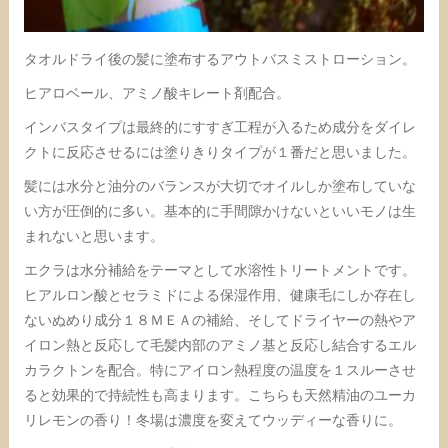
タオルドライ後の髪に塗布するアウトバスミストローション。
ヒアロベール、アミノ酸キレート剤配合。
インバスタイプは最終的にすすぎ工程が入るため成分をダイレ
クトに反応させるには塗りきりタイプが１番だと思いました。
髪には水分と油分のバランスが大切でオイルしか塗布していな
い方が圧倒的に多い。基本的に手間隙かけないといいモノは生
まれないと思います。
エクラは水分補給をテーマとして水溶性トリートメントです。
ヒアルロン酸とセラミドによる保湿作用、健康毛にしか存在し
ないぬめり成分１８ＭＥＡの補給、そしてドライヤーの熱やア
イロン熱と反応して毛髪内部のアミノ基と反応し結合するエル
カラクトンを配合。特にアイロン熱程度の温度を１スルーさせ
ると効果的で持続性も高まります。こちらも天然精油のユーカ
リレモンの香り！冬場は濃度を変えてウッディーな香りに。