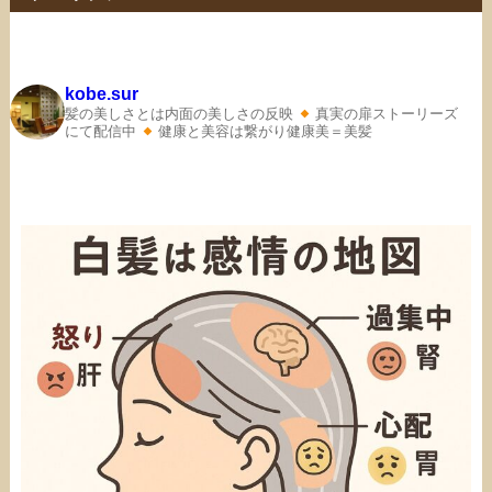
kobe.sur
髪の美しさとは内面の美しさの反映
真実の扉ストーリーズ
にて配信中
健康と美容は繋がり健康美＝美髪