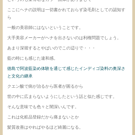
ここにヘナの説明は一切書かれておらず染毛剤としての認知す
ら
一般の美容師にはないということです。
大手美容メーカーがヘナを出さないのは利権問題でしょう。
あまり深堀するとやばいのでこの辺りで・・・
藍の時にも感じた違和感。
徳島で阿波藍染め体験を通じて感じたインディゴ染料の奥深さ
と文化の継承
クエン酸で病が治るから医者が困るから
世の中に広まらないようにしたという話と似た感じです。
そんな意味でも色々と闇深いんです。
これは化粧品登録だから痛まないとか
髪質改善はやればやるほど綺麗になる。