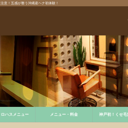
めに注意！五感が整う沖縄産ヘナ初体験！
りロハスメニュー
メニュー・料金
神戸初！くせ毛