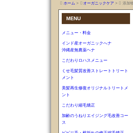
ホーム
>
オーガニックケア
>
添加
MENU
メニュー・料金
インド産オーガニックへナ
沖縄産無農薬ヘナ
こだわりロハスメニュー
くせ毛髪質改善ストレートトリート
メント
美髪再生修復オリジナルトリートメ
ント
こだわり縮毛矯正
加齢のうねりエイジング毛改善コー
ス
ビビリ毛・根折れの修正縮毛矯正