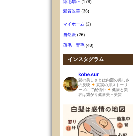
縮毛矯正
(178)
髪質改善
(36)
マイホーム
(2)
自然派
(26)
薄毛 育毛
(48)
インスタグラム
kobe.sur
髪の美しさとは内面の美しさ
の反映
真実の扉ストーリ
ーズにて配信中
健康と美
容は繋がり健康美＝美髪