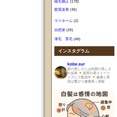
縮毛矯正
(178)
髪質改善
(36)
マイホーム
(2)
自然派
(26)
薄毛 育毛
(48)
インスタグラム
kobe.sur
髪の美しさとは内面の美しさ
の反映
真実の扉ストーリ
ーズにて配信中
健康と美
容は繋がり健康美＝美髪