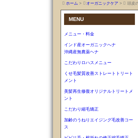
ホーム
>
オーガニックケア
>
頭皮
MENU
メニュー・料金
インド産オーガニックへナ
沖縄産無農薬ヘナ
こだわりロハスメニュー
くせ毛髪質改善ストレートトリート
メント
美髪再生修復オリジナルトリートメ
ント
こだわり縮毛矯正
加齢のうねりエイジング毛改善コー
ス
ビビリ毛・根折れの修正縮毛矯正