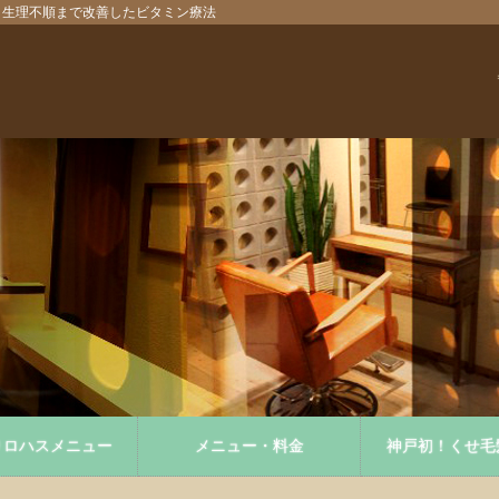
た！生理不順まで改善したビタミン療法
りロハスメニュー
メニュー・料金
神戸初！くせ毛