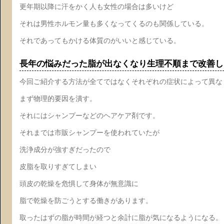
更年期以降に汗をかく人も女性の場合は多いけど
それは男性ホルモン量も多くなってくるのも関係している。
それであってもかける体質のがいいと感じている。
長年の悩みだった脂が出なくなり生理不順まで改善し
今回ご紹介する方法が全てではなくそれぞれの症状によって異な
まず物理的要因を潰す。
それにはシャンプーなどのヘアケア剤です。
それまでは市販シャンプーを使われていたが
洗浄成分が強すぎだったので
皮脂を取りすぎてしまい
頭皮の乾燥を危惧して身体が無意識に
脂で乾燥を防ごうとする働きがあります。
取ったはずの脂が時間が経つと余計に脂が気になるようになる。