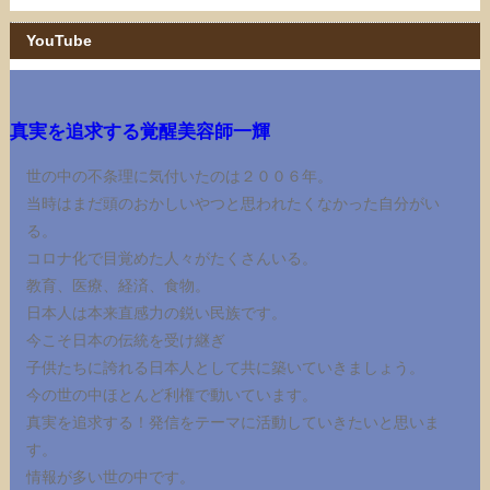
YouTube
真実を追求する覚醒美容師一輝
世の中の不条理に気付いたのは２００６年。
当時はまだ頭のおかしいやつと思われたくなかった自分がい
る。
コロナ化で目覚めた人々がたくさんいる。
教育、医療、経済、食物。
日本人は本来直感力の鋭い民族です。
今こそ日本の伝統を受け継ぎ
子供たちに誇れる日本人として共に築いていきましょう。
今の世の中ほとんど利権で動いています。
真実を追求する！発信をテーマに活動していきたいと思いま
す。
情報が多い世の中です。