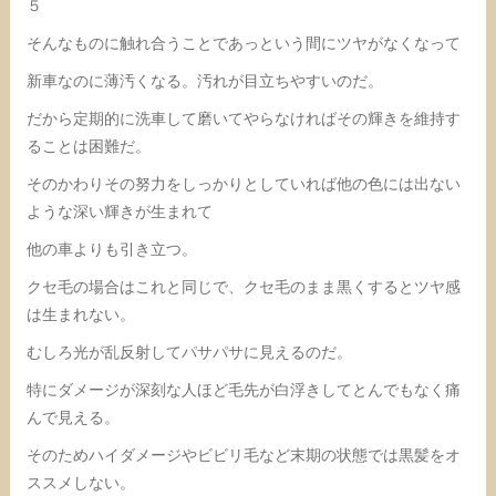
５
そんなものに触れ合うことであっという間にツヤがなくなって
新車なのに薄汚くなる。汚れが目立ちやすいのだ。
だから定期的に洗車して磨いてやらなければその輝きを維持す
ることは困難だ。
そのかわりその努力をしっかりとしていれば他の色には出ない
ような深い輝きが生まれて
他の車よりも引き立つ。
クセ毛の場合はこれと同じで、クセ毛のまま黒くするとツヤ感
は生まれない。
むしろ光が乱反射してパサパサに見えるのだ。
特にダメージが深刻な人ほど毛先が白浮きしてとんでもなく痛
んで見える。
そのためハイダメージやビビリ毛など末期の状態では黒髪をオ
ススメしない。