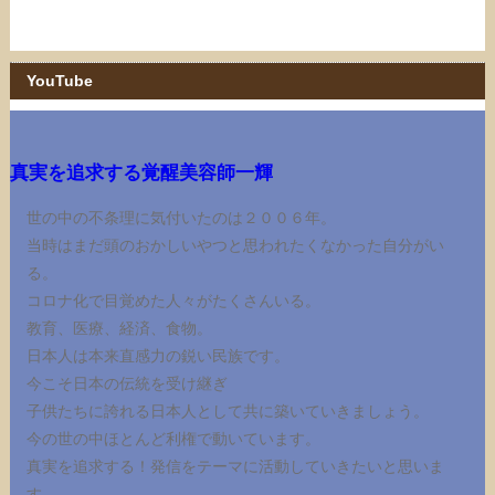
YouTube
真実を追求する覚醒美容師一輝
世の中の不条理に気付いたのは２００６年。
当時はまだ頭のおかしいやつと思われたくなかった自分がい
る。
コロナ化で目覚めた人々がたくさんいる。
教育、医療、経済、食物。
日本人は本来直感力の鋭い民族です。
今こそ日本の伝統を受け継ぎ
子供たちに誇れる日本人として共に築いていきましょう。
今の世の中ほとんど利権で動いています。
真実を追求する！発信をテーマに活動していきたいと思いま
す。