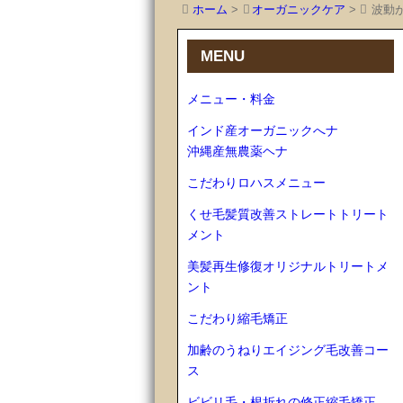
ホーム
>
オーガニックケア
>
波動
MENU
メニュー・料金
インド産オーガニックへナ
沖縄産無農薬ヘナ
こだわりロハスメニュー
くせ毛髪質改善ストレートトリート
メント
美髪再生修復オリジナルトリートメ
ント
こだわり縮毛矯正
加齢のうねりエイジング毛改善コー
ス
ビビリ毛・根折れの修正縮毛矯正