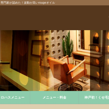
！専門家が認めた！波動が高いrougeオイル
りロハスメニュー
メニュー・料金
神戸初！くせ毛