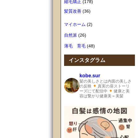
縮毛矯正
(178)
髪質改善
(36)
マイホーム
(2)
自然派
(26)
薄毛 育毛
(48)
インスタグラム
kobe.sur
髪の美しさとは内面の美しさ
の反映
真実の扉ストーリ
ーズにて配信中
健康と美
容は繋がり健康美＝美髪