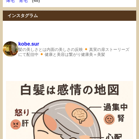
薄毛 育毛
(48)
インスタグラム
kobe.sur
髪の美しさとは内面の美しさの反映
真実の扉ストーリーズ
にて配信中
健康と美容は繋がり健康美＝美髪