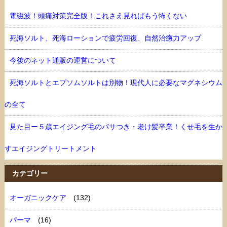
電磁波！頭痛対策完全版！これさえ見ればもう怖くない
死海ソルト、死海ローションで疲労回復、自然治癒力アップ
今後のネット通販の運営について
死海ソルトとエプソムソルトは別物！現代人に必要なマグネシウム
の全て
見た目ー５歳エイジング毛のパサつき・老け髪卒業！くせ毛を生か
すエイジングトリートメント
カテゴリー
オーガニックケア
(132)
パーマ
(16)