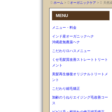
ホーム
>
オーガニックケア
>
天然成
MENU
メニュー・料金
インド産オーガニックへナ
沖縄産無農薬ヘナ
こだわりロハスメニュー
くせ毛髪質改善ストレートトリート
メント
美髪再生修復オリジナルトリートメ
ント
こだわり縮毛矯正
加齢のうねりエイジング毛改善コー
ス
ビビリ毛・根折れの修正縮毛矯正