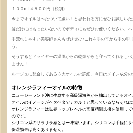
１００ml ４５００円（税別）
今までオイルはべたついて嫌い！と思われる方にぜひお試しいた
髪だけにはもったいないのでボディにもぜひお使いください。ハ
手荒れしやすい美容師さんもぜひぜひ♪これを手の平から手の甲
う。
そうするとドライヤーの温風からの乾燥からも守ってくれるしべ
ません！
ルージュに配合してある３大オイルの詳細。今日はメイン成分の
オレンジラフィーオイルの特徴
ニュージーランド沖に生息する高級深海魚から抽出しているオイ
オイルのイメージがベタベタでテカル！と思っているならそれは
オレンジラフィーは世界トップレベルの高度精製技術を使用して
のです。
シリコン系のサラサラ感とは一味違います。シリコンは手軽にサ
保湿効果は高くありません。