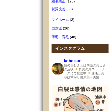
縮毛矯正
(178)
髪質改善
(36)
マイホーム
(2)
自然派
(26)
薄毛 育毛
(48)
インスタグラム
kobe.sur
髪の美しさとは内面の美しさ
の反映
真実の扉ストーリ
ーズにて配信中
健康と美
容は繋がり健康美＝美髪