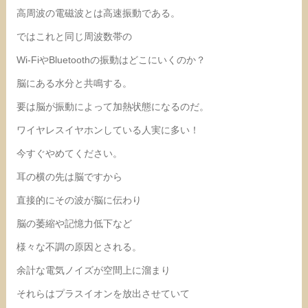
高周波の電磁波とは高速振動である。
ではこれと同じ周波数帯の
Wi-FiやBluetoothの振動はどこにいくのか？
脳にある水分と共鳴する。
要は脳が振動によって加熱状態になるのだ。
ワイヤレスイヤホンしている人実に多い！
今すぐやめてください。
耳の横の先は脳ですから
直接的にその波が脳に伝わり
脳の萎縮や記憶力低下など
様々な不調の原因とされる。
余計な電気ノイズが空間上に溜まり
それらはプラスイオンを放出させていて