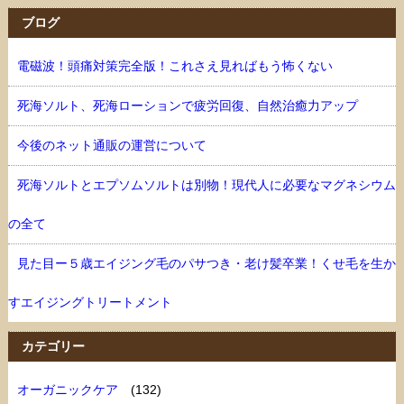
ブログ
電磁波！頭痛対策完全版！これさえ見ればもう怖くない
死海ソルト、死海ローションで疲労回復、自然治癒力アップ
今後のネット通販の運営について
死海ソルトとエプソムソルトは別物！現代人に必要なマグネシウム
の全て
見た目ー５歳エイジング毛のパサつき・老け髪卒業！くせ毛を生か
すエイジングトリートメント
カテゴリー
オーガニックケア
(132)