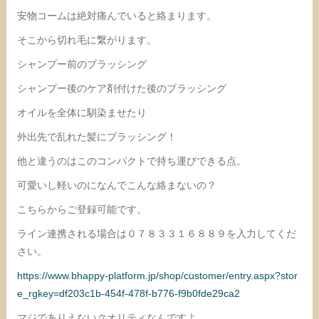
安物コームは絶対痛んでいると絡まります。
そこから切れ毛に繋がります。
シャンプー前のブラッシング
シャンプー後のケア剤付けた後のブラッシング
オイルを全体に馴染ませたり
外出先で乱れた髪にブラッシング！
他と違うのはこのコンパクトで持ち運びできる点。
可愛いし軽いのになんでこんな絡まないの？
こちらからご登録可能です。
ライン連携される場合は０７８３３１６８８９を入力してくだ
さい。
https://www.bhappy-platform.jp/shop/customer/entry.aspx?stor
e_rgkey=df203c1b-454f-478f-b776-f9b0fde29ca2
マジでありえないクオリティなんですよ。