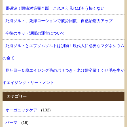
電磁波！頭痛対策完全版！これさえ見ればもう怖くない
死海ソルト、死海ローションで疲労回復、自然治癒力アップ
今後のネット通販の運営について
死海ソルトとエプソムソルトは別物！現代人に必要なマグネシウム
の全て
見た目ー５歳エイジング毛のパサつき・老け髪卒業！くせ毛を生か
すエイジングトリートメント
カテゴリー
オーガニックケア
(132)
パーマ
(16)