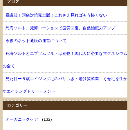
ブログ
電磁波！頭痛対策完全版！これさえ見ればもう怖くない
死海ソルト、死海ローションで疲労回復、自然治癒力アップ
今後のネット通販の運営について
死海ソルトとエプソムソルトは別物！現代人に必要なマグネシウム
の全て
見た目ー５歳エイジング毛のパサつき・老け髪卒業！くせ毛を生か
すエイジングトリートメント
カテゴリー
オーガニックケア
(132)