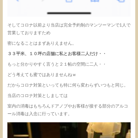
そしてコロナ以前より当店は完全予約制のマンツーマンで1人で
営業しておりますため
密になることはまずありえません。
３３平米、１０坪の店舗に私とお客様二人だけ・・
もっと分かりやすく言うと２１帖の空間に二人・・
どう考えても蜜ではありませんねｗ
だからコロナ対策といっても特に何ら変わらずいつもと同じ。
当店のコロナ対策としましては
室内の消毒はもちろんドアノブやお客様が接する部分のアルコ
ール消毒は入念に行っています。