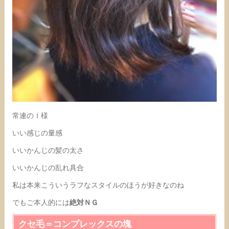
常連のＩ様
いい感じの量感
いいかんじの髪の太さ
いいかんじの乱れ具合
私は本来こういうラフなスタイルのほうが好きなのね
でもご本人的には
絶対ＮＧ
クセ毛＝コンプレックスの塊