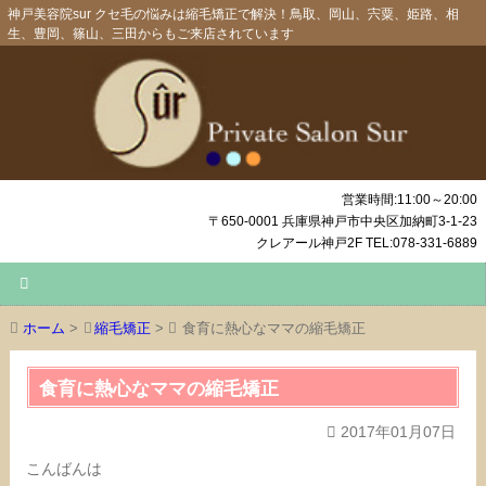
神戸美容院sur クセ毛の悩みは縮毛矯正で解決！鳥取、岡山、宍粟、姫路、相
生、豊岡、篠山、三田からもご来店されています
営業時間:11:00～20:00
〒650-0001 兵庫県神戸市中央区加納町3-1-23
クレアール神戸2F TEL:078-331-6889
ホーム
>
縮毛矯正
>
食育に熱心なママの縮毛矯正
食育に熱心なママの縮毛矯正
2017年01月07日
こんばんは