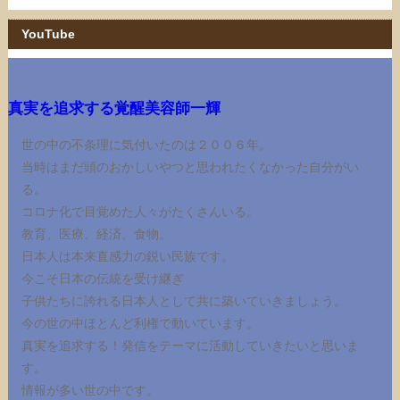
YouTube
真実を追求する覚醒美容師一輝
世の中の不条理に気付いたのは２００６年。
当時はまだ頭のおかしいやつと思われたくなかった自分がい
る。
コロナ化で目覚めた人々がたくさんいる。
教育、医療、経済、食物。
日本人は本来直感力の鋭い民族です。
今こそ日本の伝統を受け継ぎ
子供たちに誇れる日本人として共に築いていきましょう。
今の世の中ほとんど利権で動いています。
真実を追求する！発信をテーマに活動していきたいと思いま
す。
情報が多い世の中です。