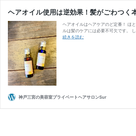
ヘアオイル使用は逆効果！髪がごわつく
ヘアオイルはヘアケアのど定番！ ほ
ルは髪のケアには必要不可欠です。 し
ヘ
続きを読む
ア
オ
イ
ル
使
用
は
逆
効
神戸三宮の美容室プライベートヘアサロンSur
果！
髪
が
ご
わ
つ