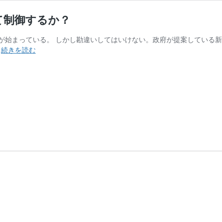
て制御するか？
な生活が始まっている。 しかし勘違いしてはいけない。政府が提案している新しい
雨
…
続きを読む
の
日
の
湿
気
対
策！
う
ね
り
毛
は
ど
う
や
っ