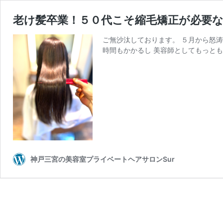
老け髪卒業！５０代こそ縮毛矯正が必要
ご無沙汰しております。 ５月から怒
時間もかかるし 美容師としてもっとも
神戸三宮の美容室プライベートヘアサロンSur