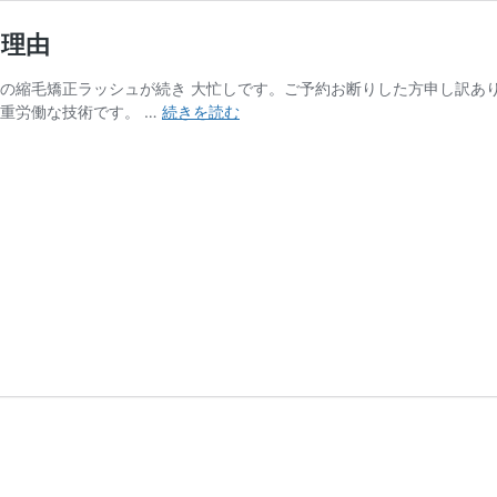
な理由
涛の縮毛矯正ラッシュが続き 大忙しです。ご予約お断りした方申し訳あり
老
重労働な技術です。 …
続きを読む
け
髪
卒
業！
５
０
代
こ
そ
縮
毛
矯
正
が
必
要