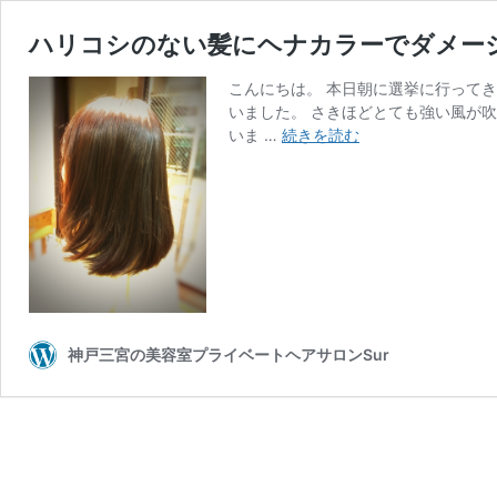
ハリコシのない髪にヘナカラーでダメー
こんにちは。 本日朝に選挙に行って
いました。 さきほどとても強い風が
ハ
いま …
続きを読む
リ
コ
シ
の
な
い
髪
に
ヘ
神戸三宮の美容室プライベートヘアサロンSur
ナ
カ
ラ
ー
で
ダ